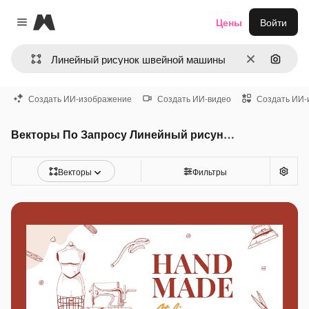
Magnific
Цены
Войти
Close menu
Очистить
Поиск 
Создать ИИ-изображение
Создать ИИ-видео
Создать ИИ-
Векторы По Запросу Линейный рисунок швейной машины
Векторы
Фильтры