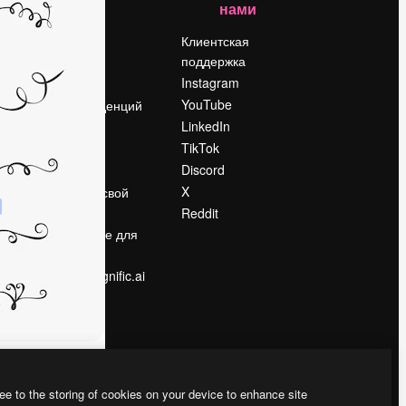
нами
Цены
о
О нас
Клиентская
поддержка
Reviews
Instagram
Вакансии
YouTube
Поиск тенденций
LinkedIn
Блог
TikTok
События
Discord
Slidesgo
ости
X
Продайте свой
контент
Reddit
в
Помещение для
прессы
Ищете magnific.ai
ee to the storing of cookies on your device to enhance site