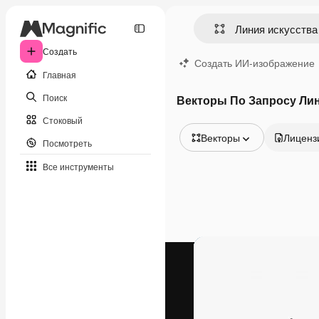
Создать
Создать ИИ-изображение
Главная
Поиск
Векторы По Запросу Лин
Стоковый
Векторы
Лиценз
Посмотреть
Все изображения
Все инструменты
Векторы
Иллюстрации
Фотографии
PSD
Шаблоны
Мокапы
Видео
Видеоролик
Моушн-дизайн
Видеошаблоны
Иконки
3D-модели
Шрифты