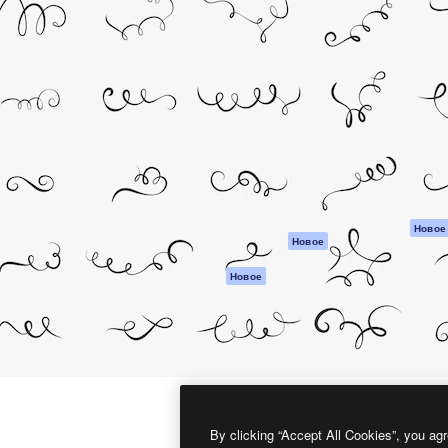
атформа для создания
Spaces
Academy
работ. Более 1 миллиона
ИИ-помощник
Документация п
реди креаторов,
Пакету ИИ
Генератор
гентств и студий.
изображений ИИ
Служба
поддержки
Генератор видео
ИИ
Условия и
положения
Генератор голоса
на основе ИИ
Политика
конфиденциальн
Стоковый контент
Оригиналы
MCP для
Новое
Новое
Claude/ChatGPT
Политика файло
cookie
Агенты
Новое
Центр доверия
API
Партнеры
Мобильное
приложение
Предприятие
Все инструменты
Magnific
By clicking “Accept All Cookies”, you agr