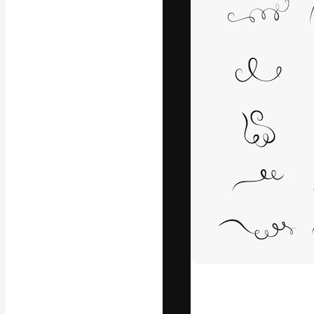
Креативная пл
ваших лучших 
подписчиков с
предприятий, а
Pусский