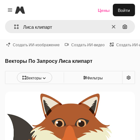
Magnific
Цены
Войти
Close menu
Очистить
Поиск 
Создать ИИ-изображение
Создать ИИ-видео
Создать ИИ-
Векторы По Запросу Лиса клипарт
Векторы
Фильтры