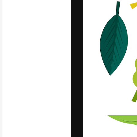
Креативная пл
ваших лучших 
подписчиков с
предприятий, а
Pусский