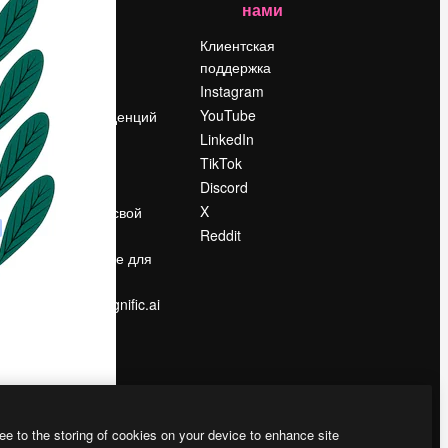
нами
Цены
о
О нас
Клиентская
поддержка
Reviews
Instagram
Вакансии
YouTube
Поиск тенденций
LinkedIn
Блог
TikTok
События
Discord
Slidesgo
ости
X
Продайте свой
контент
Reddit
в
Помещение для
прессы
Ищете magnific.ai
ee to the storing of cookies on your device to enhance site