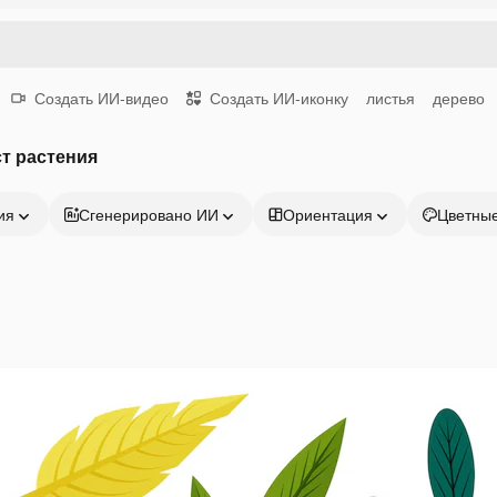
Создать ИИ-видео
Создать ИИ-иконку
листья
дерево
т растения
ия
Сгенерировано ИИ
Ориентация
Цветны
Продукция
Начать