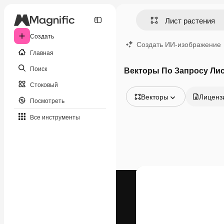
Создать
Создать ИИ-изображение
Главная
Поиск
Векторы По Запросу Лис
Стоковый
Векторы
Лиценз
Посмотреть
Все изображения
Все инструменты
Векторы
Иллюстрации
Фотографии
PSD
Шаблоны
Мокапы
Видео
Видеоролик
Моушн-дизайн
Видеошаблоны
Иконки
3D-модели
Шрифты