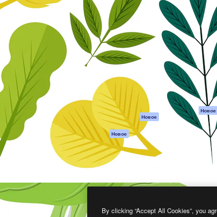
атформа для создания
Spaces
Academy
работ. Более 1 миллиона
ИИ-помощник
Документация п
реди креаторов,
Пакету ИИ
Генератор
гентств и студий.
изображений ИИ
Служба
поддержки
Генератор видео
ИИ
Условия и
положения
Генератор голоса
на основе ИИ
Политика
конфиденциальн
Стоковый контент
Оригиналы
MCP для
Новое
Новое
Claude/ChatGPT
Политика файло
cookie
Агенты
Новое
Центр доверия
API
Партнеры
Мобильное
приложение
Предприятие
Все инструменты
Magnific
By clicking “Accept All Cookies”, you agr