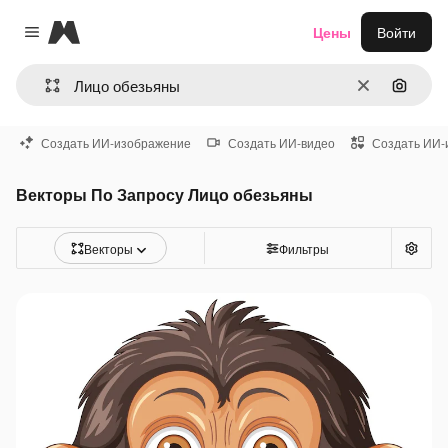
Magnific
Цены
Войти
Close menu
Очистить
Поиск 
Создать ИИ-изображение
Создать ИИ-видео
Создать ИИ-
Векторы По Запросу Лицо обезьяны
Векторы
Фильтры