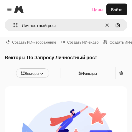
Magnific
Цены
Войти
Close menu
Очистить
Поиск 
Создать ИИ-изображение
Создать ИИ-видео
Создать ИИ-
Векторы По Запросу Личностный рост
Векторы
Фильтры