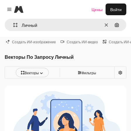
Magnific
Цены
Войти
Close menu
Очистить
Поиск 
Создать ИИ-изображение
Создать ИИ-видео
Создать ИИ-
Векторы По Запросу Личный
Векторы
Фильтры