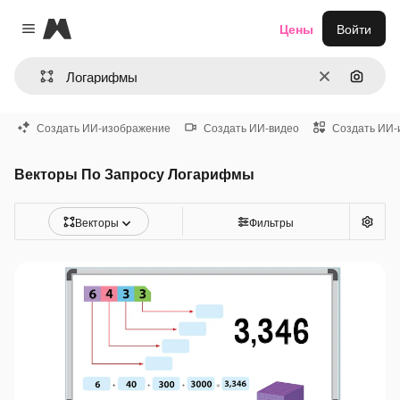
Magnific
Цены
Войти
Close menu
Очистить
Поиск 
Создать ИИ-изображение
Создать ИИ-видео
Создать ИИ-
Векторы По Запросу Логарифмы
Векторы
Фильтры