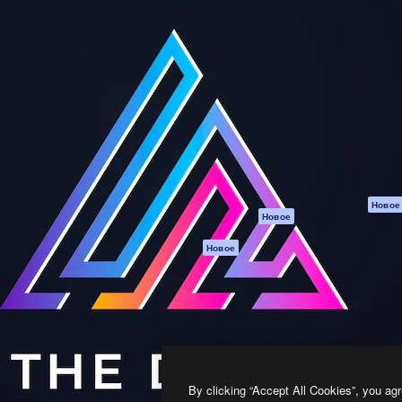
атформа для создания
Spaces
Academy
работ. Более 1 миллиона
ИИ-помощник
Документация п
реди креаторов,
Пакету ИИ
Генератор
гентств и студий.
изображений ИИ
Служба
поддержки
Генератор видео
ИИ
Условия и
положения
Генератор голоса
на основе ИИ
Политика
конфиденциальн
Стоковый контент
Оригиналы
MCP для
Новое
Новое
Claude/ChatGPT
Политика файло
cookie
Агенты
Новое
Центр доверия
API
Партнеры
Мобильное
приложение
Предприятие
Все инструменты
Magnific
By clicking “Accept All Cookies”, you agr