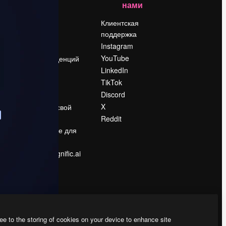
нами
Цены
о
О нас
Клиентская
поддержка
Reviews
Instagram
Вакансии
YouTube
Поиск тенденций
LinkedIn
Блог
TikTok
События
Discord
Slidesgo
ости
X
Продайте свой
контент
Reddit
в
Помещение для
прессы
Ищете magnific.ai
ee to the storing of cookies on your device to enhance site