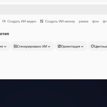
Создать ИИ-видео
Создать ИИ-иконку
рамка
фон
фл
готип
ия
Сгенерировано ИИ
Ориентация
Цветны
Продукция
Начать