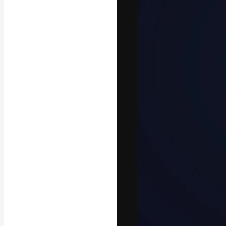
Креативная пл
ваших лучших 
подписчиков с
предприятий, а
Pусский