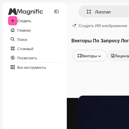
Создать
Создать ИИ-изображение
Главная
Поиск
Векторы По Запросу Ло
Стоковый
Векторы
Лиценз
Посмотреть
Все изображения
Все инструменты
Векторы
Иллюстрации
Фотографии
PSD
Шаблоны
Мокапы
Видео
Видеоролик
Моушн-дизайн
Видеошаблоны
Иконки
3D-модели
Шрифты