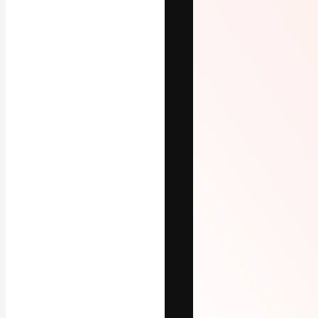
Креативная пл
ваших лучших 
подписчиков с
предприятий, а
Pусский