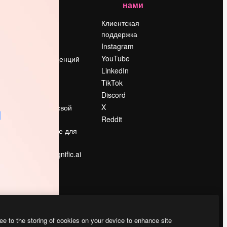
нами
Цены
о
О нас
Клиентская
поддержка
Reviews
Instagram
Вакансии
YouTube
Поиск тенденций
LinkedIn
Блог
TikTok
События
Discord
Slidesgo
ости
X
Продайте свой
контент
Reddit
в
Помещение для
прессы
Ищете magnific.ai
ee to the storing of cookies on your device to enhance site