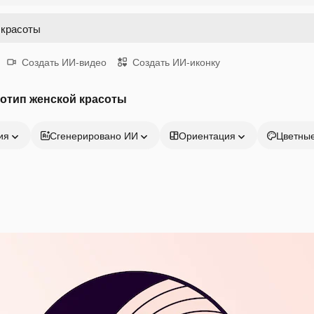
Создать ИИ-видео
Создать ИИ-иконку
отип женской красоты
ия
Сгенерировано ИИ
Ориентация
Цветны
Продукция
Начать