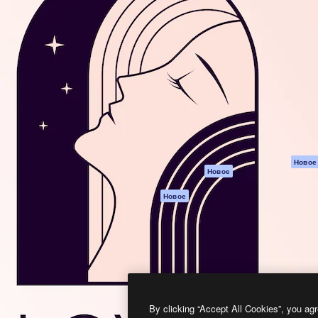
атформа для создания
Spaces
Academy
работ. Более 1 миллиона
ИИ-помощник
Документация п
реди креаторов,
Пакету ИИ
Генератор
гентств и студий.
изображений ИИ
Служба
поддержки
Генератор видео
ИИ
Условия и
положения
Генератор голоса
на основе ИИ
Политика
конфиденциальн
Стоковый контент
Оригиналы
MCP для
Новое
Новое
Claude/ChatGPT
Политика файло
cookie
Агенты
Новое
Центр доверия
API
Партнеры
Мобильное
приложение
Предприятие
Все инструменты
Magnific
By clicking “Accept All Cookies”, you agr