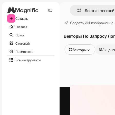
Создать
Создать ИИ-изображение
Главная
Поиск
Векторы По Запросу Лог
Стоковый
Векторы
Лиценз
Посмотреть
Все изображения
Все инструменты
Векторы
Иллюстрации
Фотографии
PSD
Шаблоны
Мокапы
Видео
Видеоролик
Моушн-дизайн
Видеошаблоны
Иконки
3D-модели
Шрифты