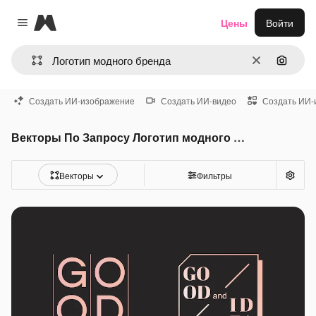
Magnific
Цены
Войти
Close menu
Очистить
Поиск 
Создать ИИ-изображение
Создать ИИ-видео
Создать ИИ-
Векторы По Запросу Логотип модного бренда
Векторы
Фильтры