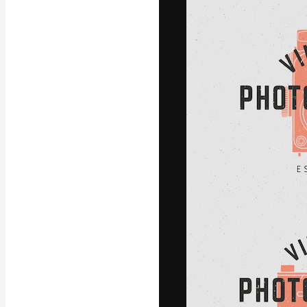
Креативная пл
ваших лучших 
подписчиков с
предприятий, а
Pусский