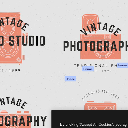
атформа для создания
Spaces
Academy
работ. Более 1 миллиона
ИИ-помощник
Документация п
реди креаторов,
Пакету ИИ
Генератор
гентств и студий.
изображений ИИ
Служба
поддержки
Генератор видео
ИИ
Условия и
положения
Генератор голоса
на основе ИИ
Политика
конфиденциальн
Стоковый контент
Оригиналы
MCP для
Новое
Новое
Claude/ChatGPT
Политика файло
cookie
Агенты
Новое
Центр доверия
API
Партнеры
Мобильное
приложение
Предприятие
Все инструменты
Magnific
By clicking “Accept All Cookies”, you agr