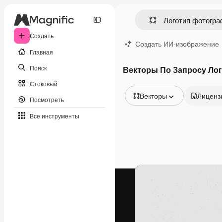
Создать
Создать ИИ-изображение
Главная
Поиск
Векторы По Запросу Ло
Стоковый
Векторы
Лиценз
Посмотреть
Все изображения
Все инструменты
Векторы
Иллюстрации
Фотографии
PSD
Шаблоны
Мокапы
Видео
Видеоролик
Моушн-дизайн
Видеошаблоны
Иконки
3D-модели
Шрифты