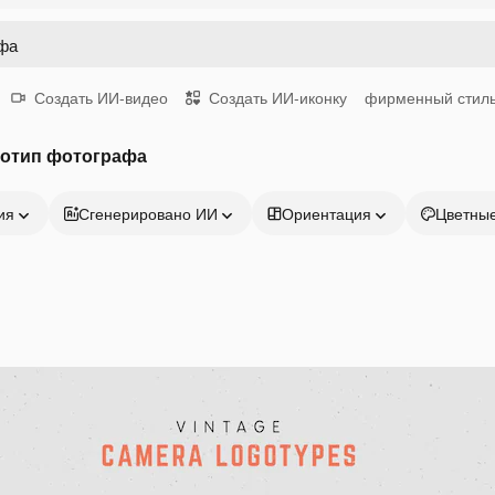
Создать ИИ-видео
Создать ИИ-иконку
фирменный стил
готип фотографа
ия
Сгенерировано ИИ
Ориентация
Цветны
Продукция
Начать