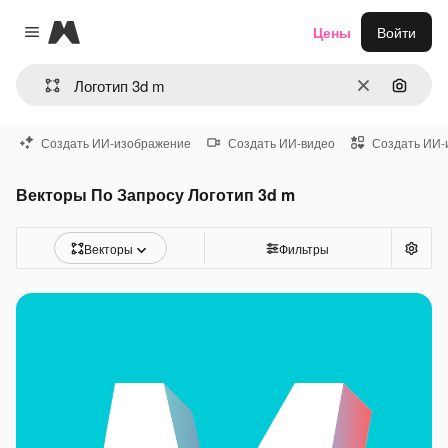
Magnific
Цены
Войти
Close menu
Очистить
Поиск 
Создать ИИ-изображение
Создать ИИ-видео
Создать ИИ-
Векторы По Запросу Логотип 3d m
Векторы
Фильтры