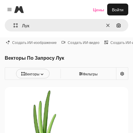
Magnific
Цены
Войти
Close menu
Очистить
Поиск 
Создать ИИ-изображение
Создать ИИ-видео
Создать ИИ-
Векторы По Запросу Лук
Векторы
Фильтры