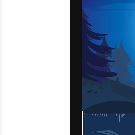
Креативная пл
ваших лучших 
подписчиков с
предприятий, а
Pусский