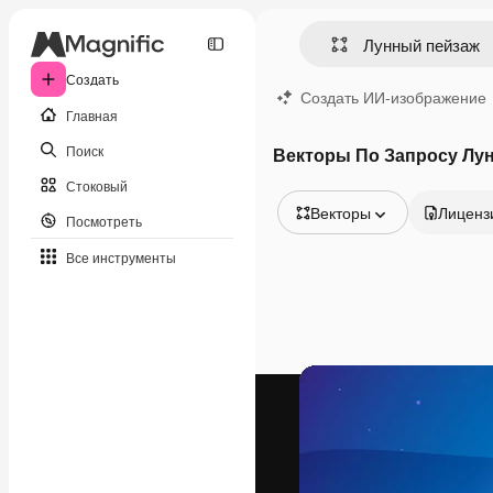
Создать
Создать ИИ-изображение
Главная
Поиск
Векторы По Запросу Лу
Стоковый
Векторы
Лиценз
Посмотреть
Все изображения
Все инструменты
Векторы
Иллюстрации
Фотографии
PSD
Шаблоны
Мокапы
Видео
Видеоролик
Моушн-дизайн
Видеошаблоны
Иконки
3D-модели
Шрифты