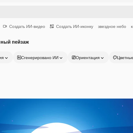
Создать ИИ-видео
Создать ИИ-иконку
звездное небо
нный пейзаж
ия
Сгенерировано ИИ
Ориентация
Цветны
Продукция
Начать