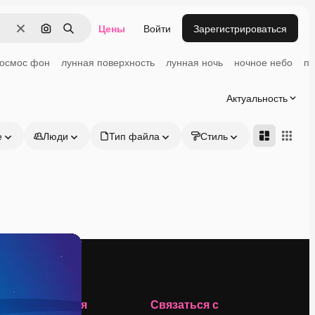
Цены
Войти
Зарегистрироваться
Очистить
Поиск по изображению
Поиск
космос фон
лунная поверхность
лунная ночь
ночное небо
по
Актуальность
е
Люди
Тип файла
Стиль
Адвансд
Компания
Связаться с