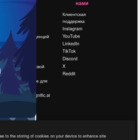
нами
Цены
о
О нас
Клиентская
поддержка
Reviews
Instagram
Вакансии
YouTube
Поиск тенденций
LinkedIn
Блог
TikTok
События
Discord
Slidesgo
ости
X
Продайте свой
контент
Reddit
в
Помещение для
прессы
Ищете magnific.ai
ee to the storing of cookies on your device to enhance site