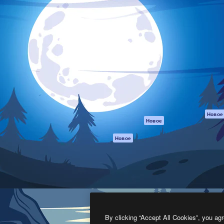
атформа для создания
Spaces
Academy
работ. Более 1 миллиона
ИИ-помощник
Документация п
реди креаторов,
Пакету ИИ
Генератор
гентств и студий.
изображений ИИ
Служба
поддержки
Генератор видео
ИИ
Условия и
положения
Генератор голоса
на основе ИИ
Политика
конфиденциальн
Стоковый контент
Оригиналы
MCP для
Новое
Новое
Claude/ChatGPT
Политика файло
cookie
Агенты
Новое
Центр доверия
API
Партнеры
Мобильное
приложение
Предприятие
Все инструменты
Magnific
By clicking “Accept All Cookies”, you agr