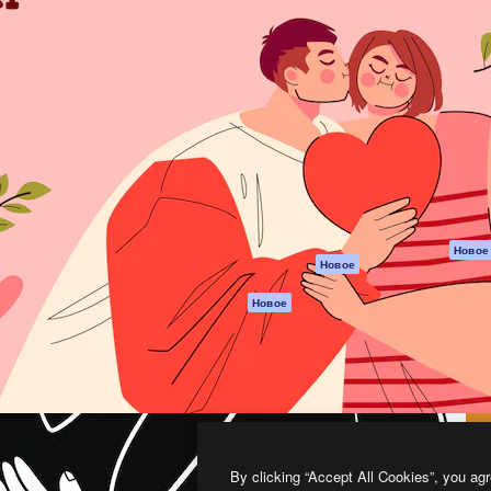
атформа для создания
Spaces
Academy
работ. Более 1 миллиона
ИИ-помощник
Документация п
реди креаторов,
Пакету ИИ
Генератор
гентств и студий.
изображений ИИ
Служба
поддержки
Генератор видео
ИИ
Условия и
положения
Генератор голоса
на основе ИИ
Политика
конфиденциальн
Стоковый контент
Оригиналы
MCP для
Новое
Новое
Claude/ChatGPT
Политика файло
cookie
Агенты
Новое
Центр доверия
API
Партнеры
Мобильное
приложение
Предприятие
Все инструменты
Magnific
By clicking “Accept All Cookies”, you agr