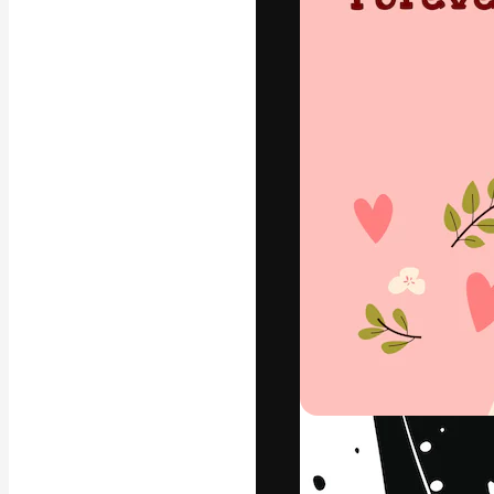
Креативная пл
ваших лучших 
подписчиков с
предприятий, а
Pусский