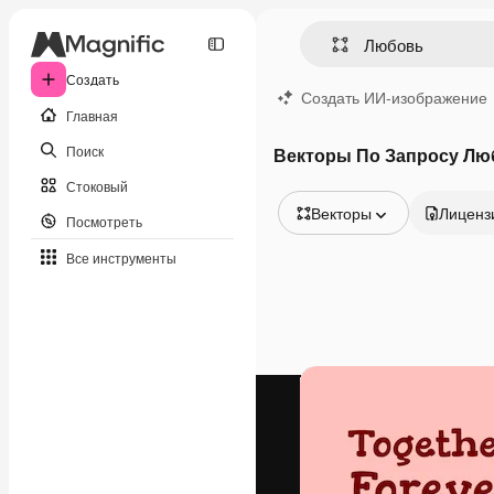
Создать
Создать ИИ-изображение
Главная
Поиск
Векторы По Запросу Лю
Стоковый
Векторы
Лиценз
Посмотреть
Все изображения
Все инструменты
Векторы
Иллюстрации
Фотографии
PSD
Шаблоны
Мокапы
Видео
Видеоролик
Моушн-дизайн
Видеошаблоны
Иконки
3D-модели
Шрифты