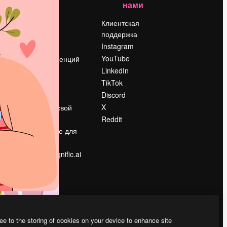
нами
Цены
о
О нас
Клиентская
поддержка
Reviews
Instagram
Вакансии
YouTube
Поиск тенденций
LinkedIn
Блог
TikTok
События
Discord
Slidesgo
ости
X
Продайте свой
контент
Reddit
в
Помещение для
прессы
Ищете magnific.ai
ee to the storing of cookies on your device to enhance site