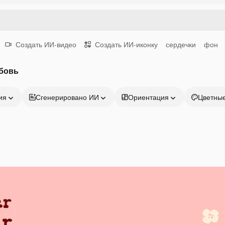
Создать ИИ-видео
Создать ИИ-иконку
сердечки
фон
бовь
ия
Сгенерировано ИИ
Ориентация
Цветны
Продукция
Начать