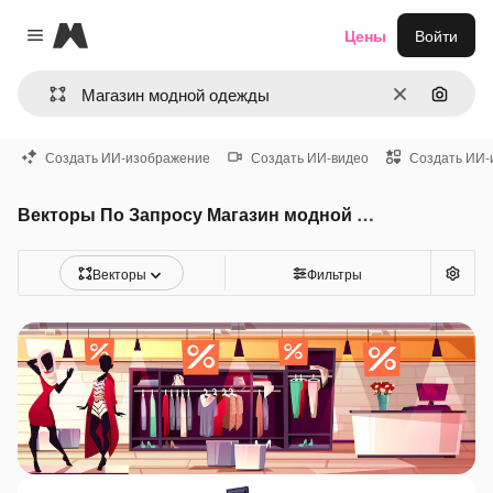
Magnific
Цены
Войти
Close menu
Очистить
Поиск 
Создать ИИ-изображение
Создать ИИ-видео
Создать ИИ-
Векторы По Запросу Магазин модной одежды
Векторы
Фильтры