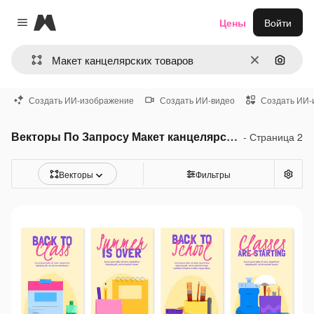
Magnific
Цены
Войти
Close menu
Очистить
Поиск 
Создать ИИ-изображение
Создать ИИ-видео
Создать ИИ-
Векторы По Запросу Макет канцелярских товаров
- Страница 2
Векторы
Фильтры