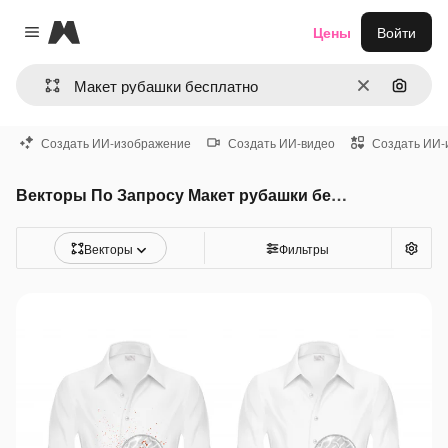
Magnific
Цены
Войти
Close menu
Очистить
Поиск 
Создать ИИ-изображение
Создать ИИ-видео
Создать ИИ-
Векторы По Запросу Макет рубашки бесплатно
Векторы
Фильтры