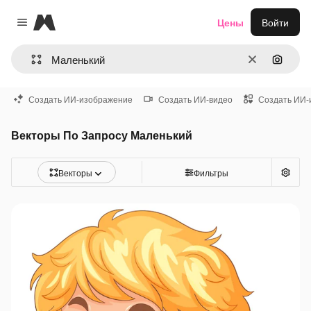
Magnific
Цены
Войти
Close menu
Очистить
Поиск 
Создать ИИ-изображение
Создать ИИ-видео
Создать ИИ-
Векторы По Запросу Маленький
Векторы
Фильтры