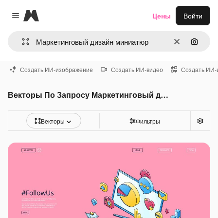
Magnific
Цены
Войти
Close menu
Очистить
Поиск 
Создать ИИ-изображение
Создать ИИ-видео
Создать ИИ-
Векторы По Запросу Маркетинговый дизайн миниатюр
Векторы
Фильтры