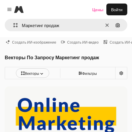
Magnific
Цены
Войти
Close menu
Очистить
Поиск 
Создать ИИ-изображение
Создать ИИ-видео
Создать ИИ-
Векторы По Запросу Маркетинг продаж
Векторы
Фильтры