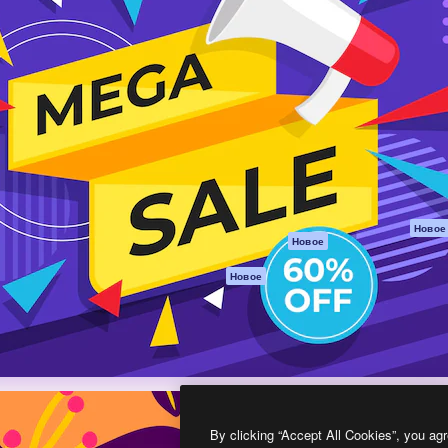
атформа для создания
Spaces
Academy
работ. Более 1 миллиона
ИИ-помощник
Документация п
реди креаторов,
Пакету ИИ
Генератор
гентств и студий.
изображений ИИ
Служба
поддержки
Генератор видео
ИИ
Условия и
положения
Генератор голоса
на основе ИИ
Политика
конфиденциальн
Стоковый контент
Оригиналы
MCP для
Новое
Новое
Claude/ChatGPT
Политика файло
cookie
Агенты
Новое
Центр доверия
API
Партнеры
Мобильное
приложение
Предприятие
Все инструменты
Magnific
By clicking “Accept All Cookies”, you agr