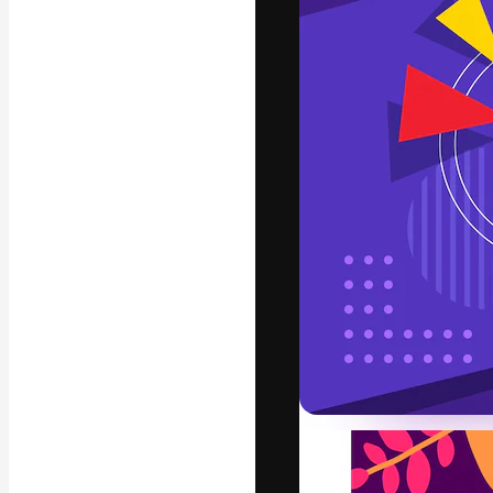
Креативная пл
ваших лучших 
подписчиков с
предприятий, а
Pусский