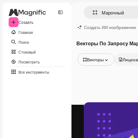
Создать
Создать ИИ-изображение
Главная
Поиск
Векторы По Запросу Ма
Стоковый
Векторы
Лиценз
Посмотреть
Все изображения
Все инструменты
Векторы
Иллюстрации
Фотографии
PSD
Шаблоны
Мокапы
Видео
Видеоролик
Моушн-дизайн
Видеошаблоны
Иконки
3D-модели
Шрифты