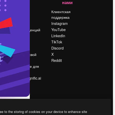
нами
Цены
о
О нас
Клиентская
поддержка
Reviews
Instagram
Вакансии
YouTube
Поиск тенденций
LinkedIn
Блог
TikTok
События
Discord
Slidesgo
ости
X
Продайте свой
контент
Reddit
в
Помещение для
прессы
Ищете magnific.ai
ee to the storing of cookies on your device to enhance site