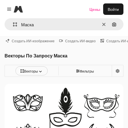
Magnific
Цены
Войти
Close menu
Очистить
Поиск 
Создать ИИ-изображение
Создать ИИ-видео
Создать ИИ-
Векторы По Запросу Маска
Векторы
Фильтры