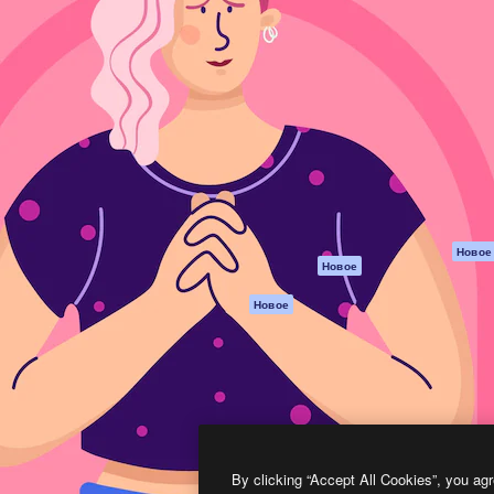
атформа для создания
Spaces
Academy
работ. Более 1 миллиона
ИИ-помощник
Документация п
реди креаторов,
Пакету ИИ
Генератор
гентств и студий.
изображений ИИ
Служба
поддержки
Генератор видео
ИИ
Условия и
положения
Генератор голоса
на основе ИИ
Политика
конфиденциальн
Стоковый контент
Оригиналы
MCP для
Новое
Новое
Claude/ChatGPT
Политика файло
cookie
Агенты
Новое
Центр доверия
API
Партнеры
Мобильное
приложение
Предприятие
Все инструменты
Magnific
By clicking “Accept All Cookies”, you agr