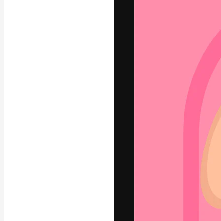
Креативная пл
ваших лучших 
подписчиков с
предприятий, а
Pусский