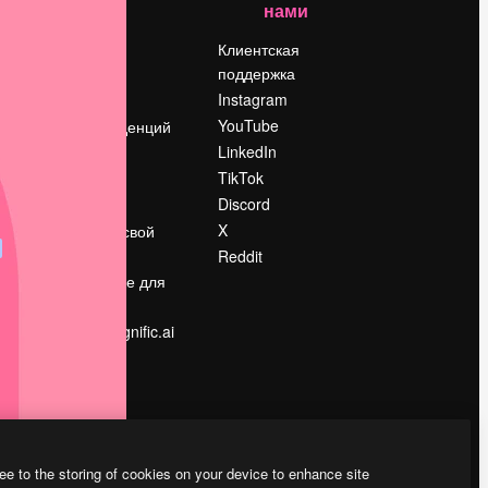
нами
Цены
о
О нас
Клиентская
поддержка
Reviews
Instagram
Вакансии
YouTube
Поиск тенденций
LinkedIn
Блог
TikTok
События
Discord
Slidesgo
ости
X
Продайте свой
контент
Reddit
в
Помещение для
прессы
Ищете magnific.ai
ee to the storing of cookies on your device to enhance site