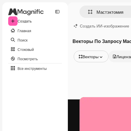
Создать
Создать ИИ-изображение
Главная
Поиск
Векторы По Запросу Ма
Стоковый
Векторы
Лиценз
Посмотреть
Все изображения
Все инструменты
Векторы
Иллюстрации
Фотографии
PSD
Шаблоны
Мокапы
Видео
Видеоролик
Моушн-дизайн
Видеошаблоны
Иконки
3D-модели
Шрифты