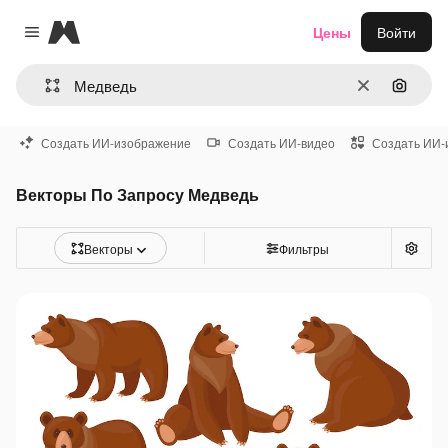
Magnific
Цены
Войти
Close menu
Очистить
Поиск 
Создать ИИ-изображение
Создать ИИ-видео
Создать ИИ-
Векторы По Запросу Медведь
Векторы
Фильтры