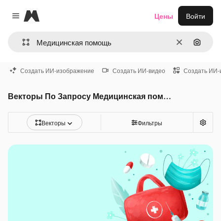
Magnific
Цены
Войти
Close menu
Очистить
Поиск 
Создать ИИ-изображение
Создать ИИ-видео
Создать ИИ-
Векторы По Запросу Медицинская помощь
Векторы
Фильтры