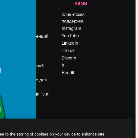
нами
Цены
о
О нас
Клиентская
поддержка
Reviews
Instagram
Вакансии
YouTube
Поиск тенденций
LinkedIn
Блог
TikTok
События
Discord
Slidesgo
ости
X
Продайте свой
контент
Reddit
в
Помещение для
прессы
Ищете magnific.ai
ee to the storing of cookies on your device to enhance site