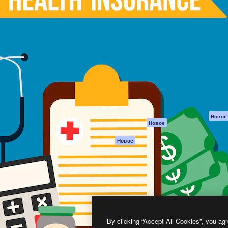
атформа для создания
Spaces
Academy
работ. Более 1 миллиона
ИИ-помощник
Документация п
реди креаторов,
Пакету ИИ
Генератор
гентств и студий.
изображений ИИ
Служба
поддержки
Генератор видео
ИИ
Условия и
положения
Генератор голоса
на основе ИИ
Политика
конфиденциальн
Стоковый контент
Оригиналы
MCP для
Новое
Новое
Claude/ChatGPT
Политика файло
cookie
Агенты
Новое
Центр доверия
API
Партнеры
Мобильное
приложение
Предприятие
Все инструменты
Magnific
By clicking “Accept All Cookies”, you agr