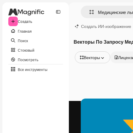
Создать
Создать ИИ-изображение
Главная
Поиск
Векторы По Запросу Ме
Стоковый
Векторы
Лиценз
Посмотреть
Все изображения
Все инструменты
Векторы
Иллюстрации
Фотографии
PSD
Шаблоны
Мокапы
Видео
Видеоролик
Моушн-дизайн
Видеошаблоны
Иконки
3D-модели
Шрифты