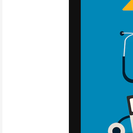
Креативная пл
ваших лучших 
подписчиков с
предприятий, а
Pусский