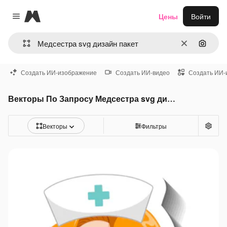
Magnific
Цены
Войти
Close menu
Очистить
Поиск 
Создать ИИ-изображение
Создать ИИ-видео
Создать ИИ-
Векторы По Запросу Медсестра svg дизайн пакет
Векторы
Фильтры