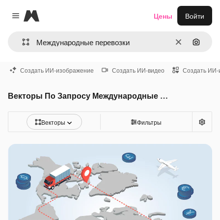
Magnific
Цены
Войти
Close menu
Очистить
Поиск 
Создать ИИ-изображение
Создать ИИ-видео
Создать ИИ-
Векторы По Запросу Международные перевозки
Векторы
Фильтры