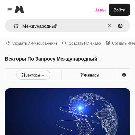
Magnific
Цены
Войти
Close menu
Очистить
Поиск 
Создать ИИ-изображение
Создать ИИ-видео
Создать ИИ-
Векторы По Запросу Международный
Векторы
Фильтры