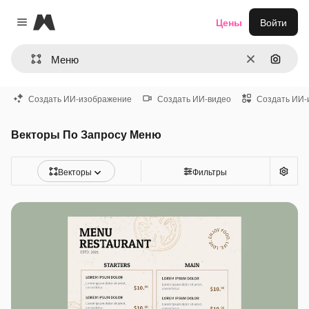
Magnific
Цены
Войти
Close menu
Очистить
Поиск 
Создать ИИ-изображение
Создать ИИ-видео
Создать ИИ-
Векторы По Запросу Меню
Векторы
Фильтры