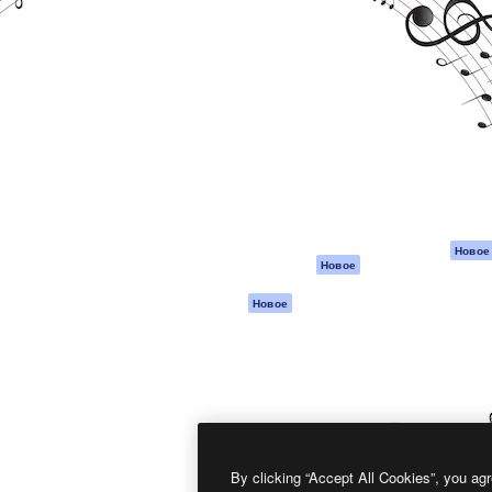
атформа для создания
Spaces
Academy
работ. Более 1 миллиона
ИИ-помощник
Документация п
реди креаторов,
Пакету ИИ
Генератор
гентств и студий.
изображений ИИ
Служба
поддержки
Генератор видео
ИИ
Условия и
положения
Генератор голоса
на основе ИИ
Политика
конфиденциальн
Стоковый контент
Оригиналы
MCP для
Новое
Новое
Claude/ChatGPT
Политика файло
cookie
Агенты
Новое
Центр доверия
API
Партнеры
Мобильное
приложение
Предприятие
Все инструменты
Magnific
By clicking “Accept All Cookies”, you agr