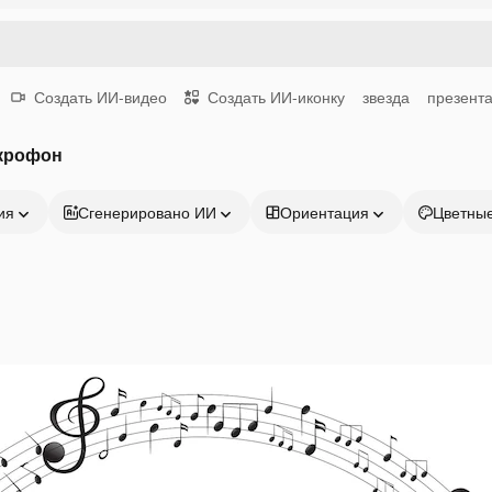
Создать ИИ-видео
Создать ИИ-иконку
звезда
презент
крофон
ия
Сгенерировано ИИ
Ориентация
Цветны
Продукция
Начать