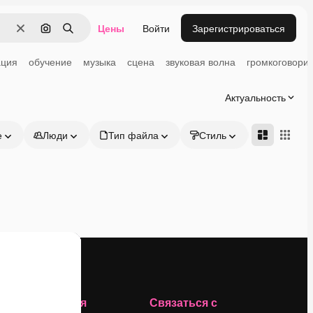
Цены
Войти
Зарегистрироваться
Очистить
Поиск по изображению
Поиск
ация
обучение
музыка
сцена
звуковая волна
громкоговори
Актуальность
е
Люди
Тип файла
Стиль
Адвансд
Компания
Связаться с