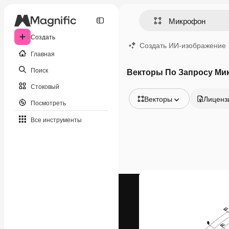
Создать
Создать ИИ-изображение
Главная
Поиск
Векторы По Запросу Ми
Стоковый
Векторы
Лиценз
Посмотреть
Все изображения
Все инструменты
Векторы
Иллюстрации
Фотографии
PSD
Шаблоны
Мокапы
Видео
Видеоролик
Моушн-дизайн
Видеошаблоны
Иконки
3D-модели
Шрифты