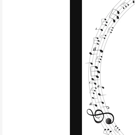
Креативная пл
ваших лучших 
подписчиков с
предприятий, а
Pусский