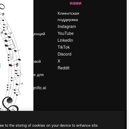
нами
Цены
о
О нас
Клиентская
поддержка
Reviews
Instagram
Вакансии
YouTube
Поиск тенденций
LinkedIn
Блог
TikTok
События
Discord
Slidesgo
ости
X
Продайте свой
контент
Reddit
в
Помещение для
прессы
Ищете magnific.ai
ee to the storing of cookies on your device to enhance site