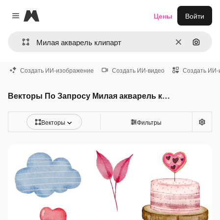
Magnific
Цены
Войти
Close menu
Очистить
Поиск 
Создать ИИ-изображение
Создать ИИ-видео
Создать ИИ-
Векторы По Запросу Милая акварель клипарт
Векторы
Фильтры