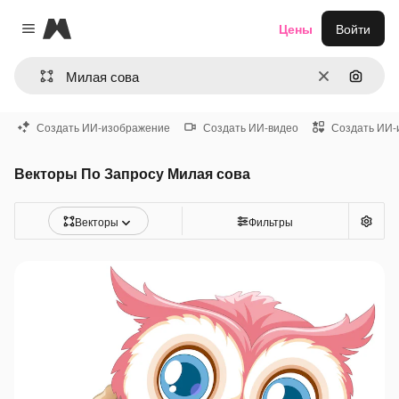
Magnific
Цены
Войти
Close menu
Очистить
Поиск 
Создать ИИ-изображение
Создать ИИ-видео
Создать ИИ-
Векторы По Запросу Милая сова
Векторы
Фильтры