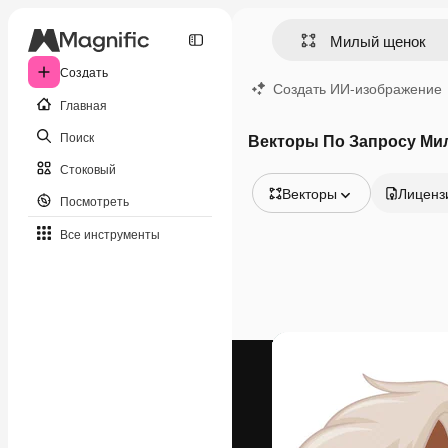
Создать
Создать ИИ-изображение
Главная
Поиск
Векторы По Запросу Ми
Стоковый
Векторы
Лиценз
Посмотреть
Все изображения
Все инструменты
Векторы
Иллюстрации
Фотографии
PSD
Шаблоны
Мокапы
Видео
Видеоролик
Моушн-дизайн
Видеошаблоны
Иконки
3D-модели
Шрифты