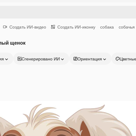
Создать ИИ-видео
Создать ИИ-иконку
собака
собачья
лый щенок
ия
Сгенерировано ИИ
Ориентация
Цветны
Продукция
Начать