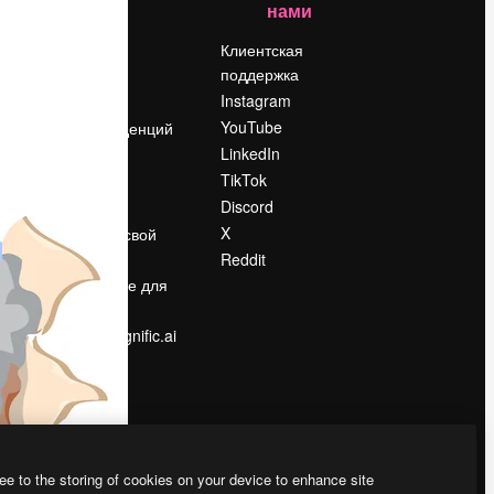
нами
Цены
о
О нас
Клиентская
поддержка
Reviews
Instagram
Вакансии
YouTube
Поиск тенденций
LinkedIn
Блог
TikTok
События
Discord
Slidesgo
ости
X
Продайте свой
контент
Reddit
в
Помещение для
прессы
Ищете magnific.ai
ee to the storing of cookies on your device to enhance site