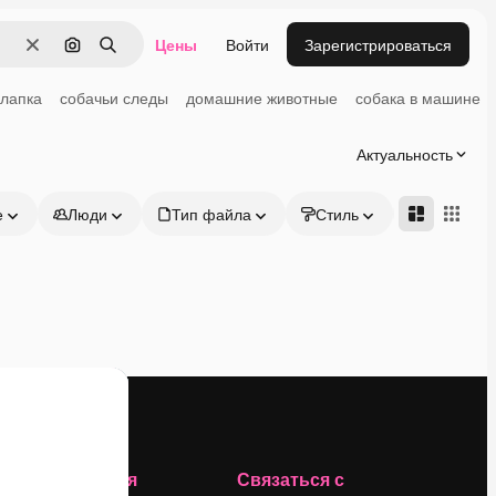
Цены
Войти
Зарегистрироваться
Очистить
Поиск по изображению
Поиск
 лапка
собачьи следы
домашние животные
собака в машине
Актуальность
е
Люди
Тип файла
Стиль
Адвансд
Компания
Связаться с