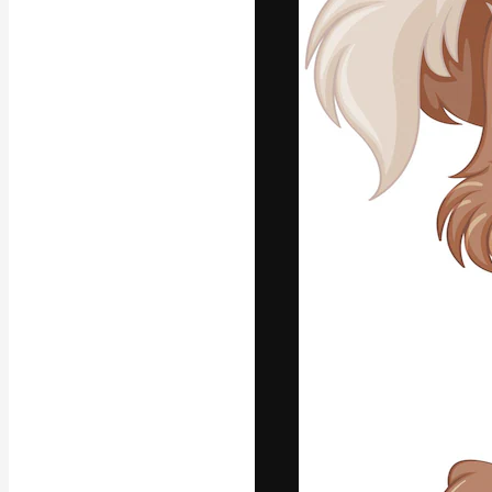
Креативная пл
ваших лучших 
подписчиков с
предприятий, а
Pусский