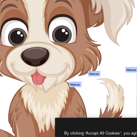
атформа для создания
Spaces
Academy
работ. Более 1 миллиона
ИИ-помощник
Документация п
реди креаторов,
Пакету ИИ
Генератор
гентств и студий.
изображений ИИ
Служба
поддержки
Генератор видео
ИИ
Условия и
положения
Генератор голоса
на основе ИИ
Политика
конфиденциальн
Стоковый контент
Оригиналы
MCP для
Новое
Новое
Claude/ChatGPT
Политика файло
cookie
Агенты
Новое
Центр доверия
API
Партнеры
Мобильное
приложение
Предприятие
Все инструменты
Magnific
By clicking “Accept All Cookies”, you agr