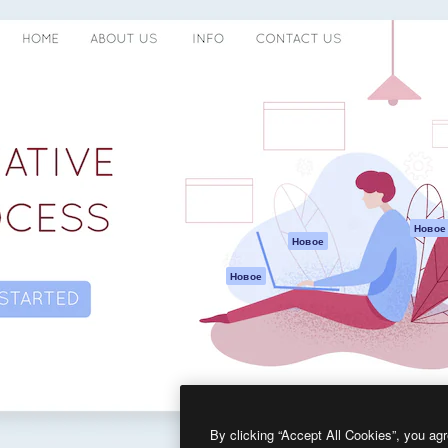
атформа для создания
Spaces
Academy
работ. Более 1 миллиона
ИИ-помощник
Документация п
реди креаторов,
Пакету ИИ
Генератор
гентств и студий.
изображений ИИ
Служба
поддержки
Генератор видео
ИИ
Условия и
положения
Генератор голоса
на основе ИИ
Политика
конфиденциальн
Стоковый контент
Оригиналы
MCP для
Новое
Новое
Claude/ChatGPT
Политика файло
cookie
Агенты
Новое
Центр доверия
API
Партнеры
Мобильное
приложение
Предприятие
Все инструменты
Magnific
By clicking “Accept All Cookies”, you agr