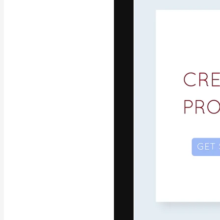
Креативная пл
ваших лучших 
подписчиков с
предприятий, а
Pусский