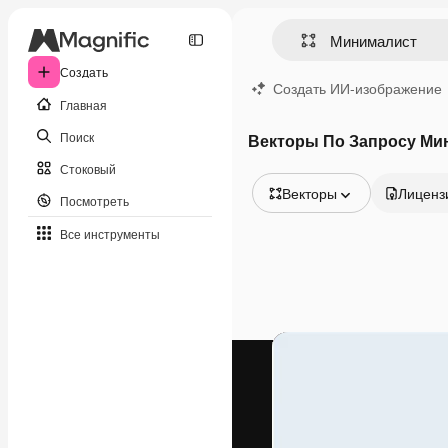
Создать
Создать ИИ-изображение
Главная
Поиск
Векторы По Запросу Ми
Стоковый
Векторы
Лиценз
Посмотреть
Все изображения
Все инструменты
Векторы
Иллюстрации
Фотографии
PSD
Шаблоны
Мокапы
Видео
Видеоролик
Моушн-дизайн
Видеошаблоны
Иконки
3D-модели
Шрифты