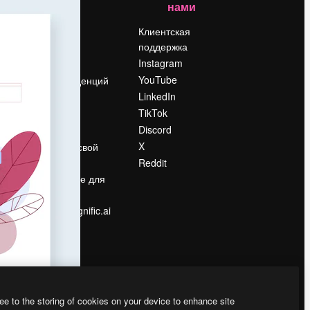
нами
Цены
о
О нас
Клиентская
поддержка
Reviews
Instagram
Вакансии
YouTube
Поиск тенденций
LinkedIn
Блог
TikTok
События
Discord
Slidesgo
ости
X
Продайте свой
контент
Reddit
в
Помещение для
прессы
Ищете magnific.ai
ee to the storing of cookies on your device to enhance site