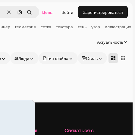
Цены
Войти
Зарегистрироваться
Очистить
Поиск по изображению
Поиск
аннер
геометрия
сетка
текстура
тень
узор
иллюстрация
Актуальность
е
Люди
Тип файла
Стиль
Адвансд
Компания
Связаться с