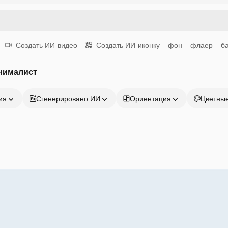
Создать ИИ-видео
Создать ИИ-иконку
фон
флаер
б
нималист
ия
Сгенерировано ИИ
Ориентация
Цветны
Продукция
Начать