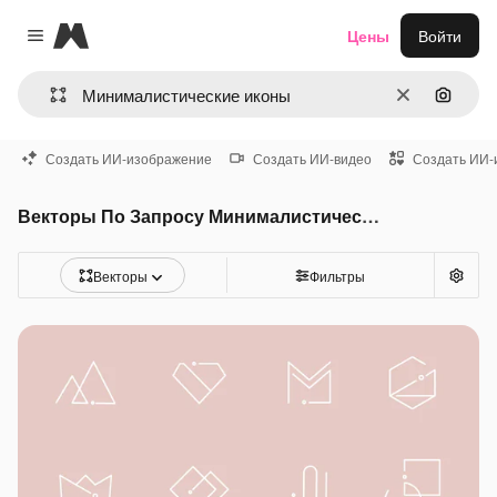
Magnific
Цены
Войти
Close menu
Очистить
Поиск 
Создать ИИ-изображение
Создать ИИ-видео
Создать ИИ-
Векторы По Запросу Минималистические иконы
Векторы
Фильтры