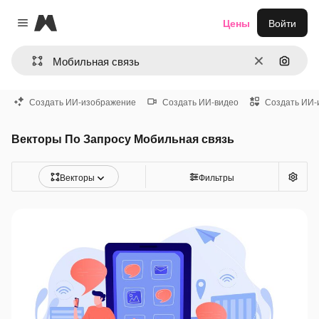
Magnific
Цены
Войти
Close menu
Очистить
Поиск 
Создать ИИ-изображение
Создать ИИ-видео
Создать ИИ-
Векторы По Запросу Мобильная связь
Векторы
Фильтры