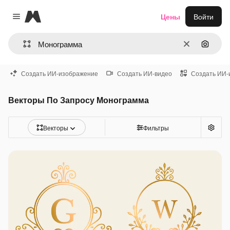
Magnific
Цены
Войти
Close menu
Очистить
Поиск 
Создать ИИ-изображение
Создать ИИ-видео
Создать ИИ-
Векторы По Запросу Монограмма
Векторы
Фильтры