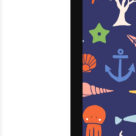
Креативная пл
ваших лучших 
подписчиков с
предприятий, а
Pусский