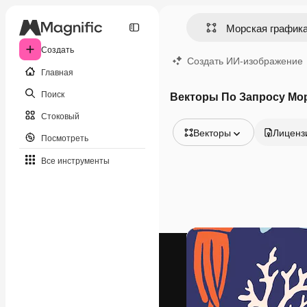
Создать
Создать ИИ-изображение
Главная
Поиск
Векторы По Запросу Мо
Стоковый
Векторы
Лиценз
Посмотреть
Все изображения
Все инструменты
Векторы
Иллюстрации
Фотографии
PSD
Шаблоны
Мокапы
Видео
Видеоролик
Моушн-дизайн
Видеошаблоны
Иконки
3D-модели
Шрифты