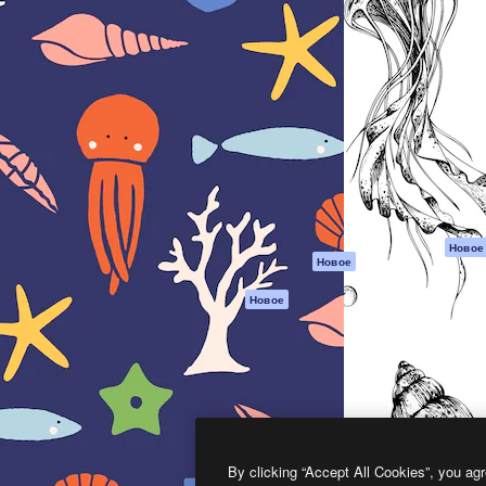
атформа для создания
Spaces
Academy
работ. Более 1 миллиона
ИИ-помощник
Документация п
реди креаторов,
Пакету ИИ
Генератор
гентств и студий.
изображений ИИ
Служба
поддержки
Генератор видео
ИИ
Условия и
положения
Генератор голоса
на основе ИИ
Политика
конфиденциальн
Стоковый контент
Оригиналы
MCP для
Новое
Новое
Claude/ChatGPT
Политика файло
cookie
Агенты
Новое
Центр доверия
API
Партнеры
Мобильное
приложение
Предприятие
Все инструменты
Magnific
By clicking “Accept All Cookies”, you agr