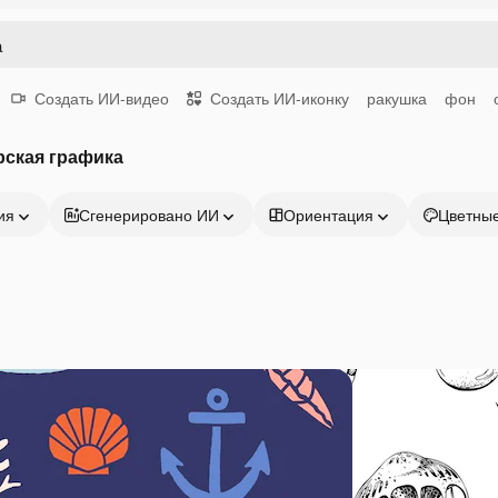
Создать ИИ-видео
Создать ИИ-иконку
ракушка
фон
рская графика
ия
Сгенерировано ИИ
Ориентация
Цветны
Продукция
Начать