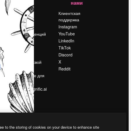
нами
Цены
о
О нас
Клиентская
поддержка
Reviews
Instagram
Вакансии
YouTube
Поиск тенденций
LinkedIn
Блог
TikTok
События
Discord
Slidesgo
ости
X
Продайте свой
контент
Reddit
в
Помещение для
прессы
Ищете magnific.ai
ee to the storing of cookies on your device to enhance site