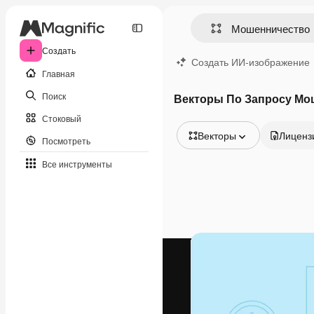
Создать
Создать ИИ-изображение
Главная
Поиск
Векторы По Запросу Мо
Стоковый
Векторы
Лиценз
Посмотреть
Все изображения
Все инструменты
Векторы
Иллюстрации
Фотографии
PSD
Шаблоны
Мокапы
Видео
Видеоролик
Моушн-дизайн
Видеошаблоны
Иконки
3D-модели
Шрифты