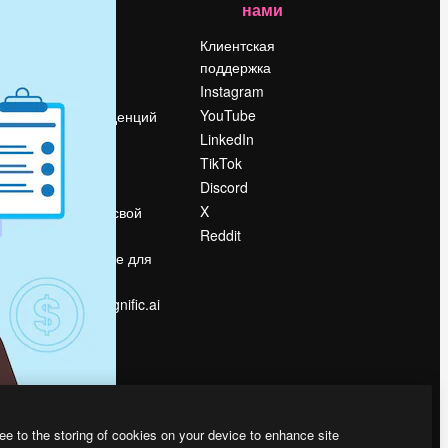
нами
Цены
о
О нас
Клиентская
поддержка
Reviews
Instagram
Вакансии
YouTube
Поиск тенденций
LinkedIn
Блог
TikTok
События
Discord
Slidesgo
ости
X
Продайте свой
контент
Reddit
в
Помещение для
прессы
Ищете magnific.ai
ee to the storing of cookies on your device to enhance site