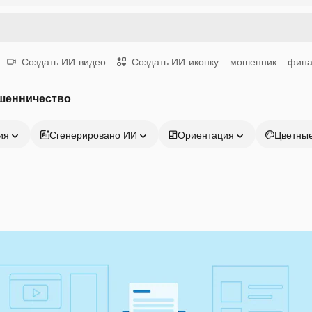
Создать ИИ-видео
Создать ИИ-иконку
мошенник
фина
шенничество
ия
Сгенерировано ИИ
Ориентация
Цветны
Продукция
Начать