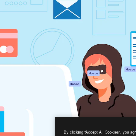
атформа для создания
Spaces
Academy
работ. Более 1 миллиона
ИИ-помощник
Документация п
реди креаторов,
Пакету ИИ
Генератор
гентств и студий.
изображений ИИ
Служба
поддержки
Генератор видео
ИИ
Условия и
положения
Генератор голоса
на основе ИИ
Политика
конфиденциальн
Стоковый контент
Оригиналы
MCP для
Новое
Новое
Claude/ChatGPT
Политика файло
cookie
Агенты
Новое
Центр доверия
API
Партнеры
Мобильное
приложение
Предприятие
Все инструменты
Magnific
By clicking “Accept All Cookies”, you agr