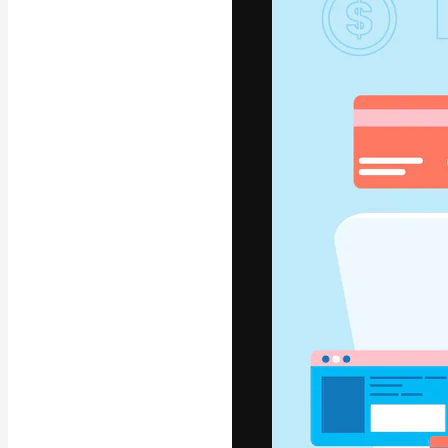
Креативная пл
ваших лучших 
подписчиков с
предприятий, а
Pусский