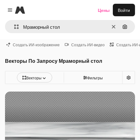
Magnific
Цены
Войти
Close menu
Очистить
Поиск 
Создать ИИ-изображение
Создать ИИ-видео
Создать ИИ-
Векторы По Запросу Мраморный стол
Векторы
Фильтры