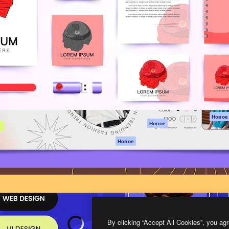
атформа для создания
Spaces
Academy
работ. Более 1 миллиона
ИИ-помощник
Документация п
реди креаторов,
Пакету ИИ
Генератор
гентств и студий.
изображений ИИ
Служба
поддержки
Генератор видео
ИИ
Условия и
положения
Генератор голоса
на основе ИИ
Политика
конфиденциальн
Стоковый контент
Оригиналы
MCP для
Новое
Новое
Claude/ChatGPT
Политика файло
cookie
Агенты
Новое
Центр доверия
API
Партнеры
Мобильное
приложение
Предприятие
Все инструменты
Magnific
By clicking “Accept All Cookies”, you agr