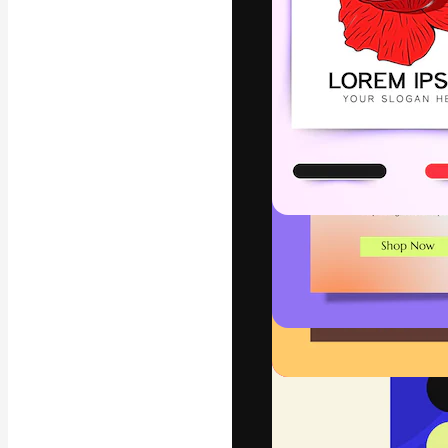
Креативная пл
ваших лучших 
подписчиков с
предприятий, а
Pусский