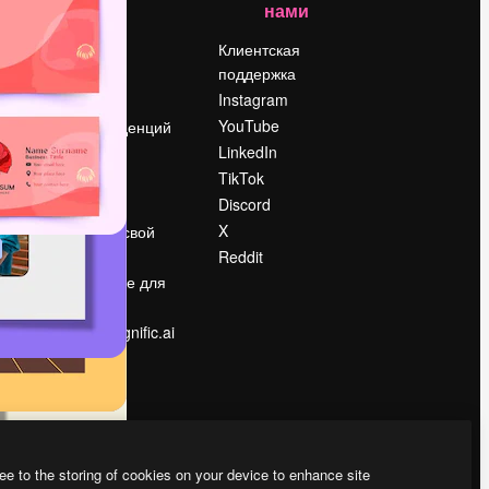
нами
Цены
о
О нас
Клиентская
поддержка
Reviews
Instagram
Вакансии
YouTube
Поиск тенденций
LinkedIn
Блог
TikTok
События
Discord
Slidesgo
ости
X
Продайте свой
контент
Reddit
в
Помещение для
прессы
Ищете magnific.ai
ee to the storing of cookies on your device to enhance site