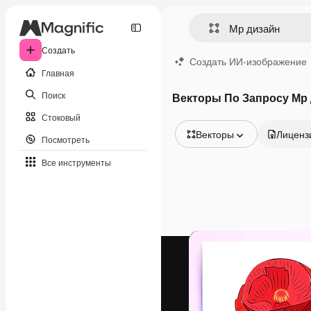
Создать
Создать ИИ-изображение
Главная
Поиск
Векторы По Запросу Мр
Стоковый
Векторы
Лиценз
Посмотреть
Все изображения
Все инструменты
Векторы
Иллюстрации
Фотографии
PSD
Шаблоны
Мокапы
Видео
Видеоролик
Моушн-дизайн
Видеошаблоны
Иконки
3D-модели
Шрифты