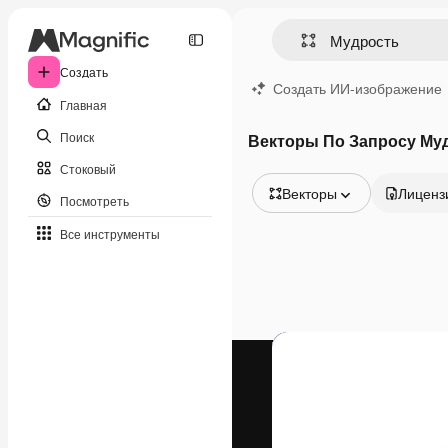
Создать
Создать ИИ-изображение
Главная
Поиск
Векторы По Запросу Му
Стоковый
Векторы
Лиценз
Посмотреть
Все изображения
Все инструменты
Векторы
Иллюстрации
Фотографии
PSD
Шаблоны
Мокапы
Видео
Видеоролик
Моушн-дизайн
Видеошаблоны
Иконки
3D-модели
Шрифты