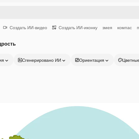
Создать ИИ-видео
Создать ИИ-иконку
змея
компас
дрость
ия
Сгенерировано ИИ
Ориентация
Цветны
Продукция
Начать