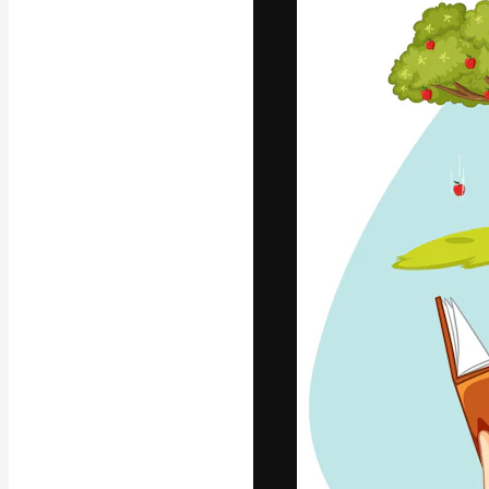
Креативная пл
ваших лучших 
подписчиков с
предприятий, а
Pусский