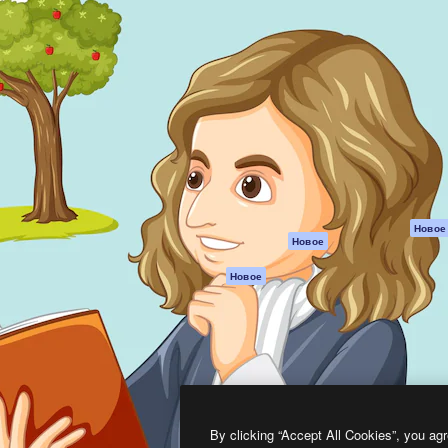
атформа для создания
Spaces
Academy
работ. Более 1 миллиона
ИИ-помощник
Документация п
реди креаторов,
Пакету ИИ
Генератор
гентств и студий.
изображений ИИ
Служба
поддержки
Генератор видео
ИИ
Условия и
положения
Генератор голоса
на основе ИИ
Политика
конфиденциальн
Стоковый контент
Оригиналы
MCP для
Новое
Новое
Claude/ChatGPT
Политика файло
cookie
Агенты
Новое
Центр доверия
API
Партнеры
Мобильное
приложение
Предприятие
Все инструменты
Magnific
By clicking “Accept All Cookies”, you agr