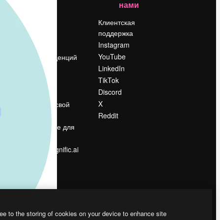
нами
Цены
о
О нас
Клиентская
поддержка
Reviews
Instagram
Вакансии
YouTube
Поиск тенденций
LinkedIn
Блог
TikTok
События
Discord
Slidesgo
ости
X
Продайте свой
контент
Reddit
в
Помещение для
прессы
Ищете magnific.ai
ee to the storing of cookies on your device to enhance site