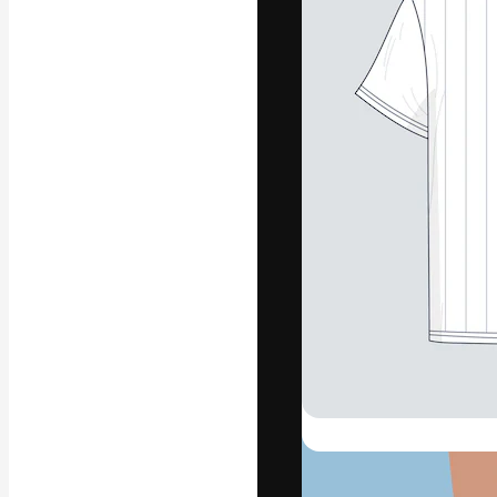
Креативная пл
ваших лучших 
подписчиков с
предприятий, а
Pусский