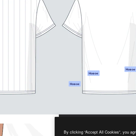
атформа для создания
Spaces
Academy
работ. Более 1 миллиона
ИИ-помощник
Документация п
реди креаторов,
Пакету ИИ
Генератор
гентств и студий.
изображений ИИ
Служба
поддержки
Генератор видео
ИИ
Условия и
положения
Генератор голоса
на основе ИИ
Политика
конфиденциальн
Стоковый контент
Оригиналы
MCP для
Новое
Новое
Claude/ChatGPT
Политика файло
cookie
Агенты
Новое
Центр доверия
API
Партнеры
Мобильное
приложение
Предприятие
Все инструменты
Magnific
By clicking “Accept All Cookies”, you agr