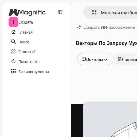
Создать
Создать ИИ-изображение
Главная
Поиск
Векторы По Запросу Муж
Стоковый
Векторы
Лиценз
Посмотреть
Все изображения
Все инструменты
Векторы
Иллюстрации
Фотографии
PSD
Шаблоны
Мокапы
Видео
Видеоролик
Моушн-дизайн
Видеошаблоны
Иконки
3D-модели
Шрифты