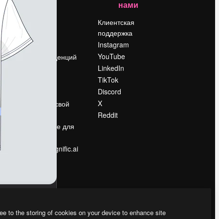
нами
Цены
о
О нас
Клиентская
поддержка
Reviews
Instagram
Вакансии
YouTube
Поиск тенденций
LinkedIn
Блог
TikTok
События
Discord
Slidesgo
ости
X
Продайте свой
контент
Reddit
в
Помещение для
прессы
Ищете magnific.ai
ee to the storing of cookies on your device to enhance site