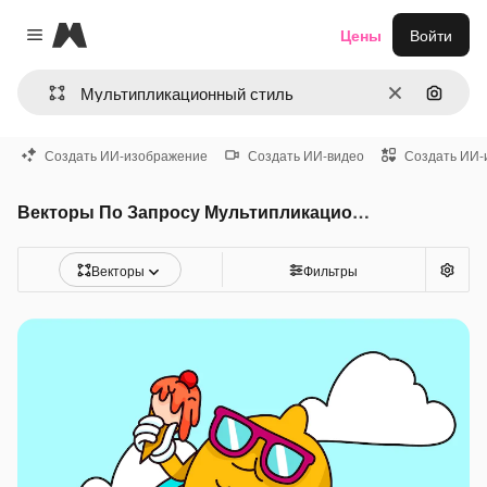
Magnific
Цены
Войти
Close menu
Очистить
Поиск 
Создать ИИ-изображение
Создать ИИ-видео
Создать ИИ-
Векторы По Запросу Мультипликационный стиль
Векторы
Фильтры