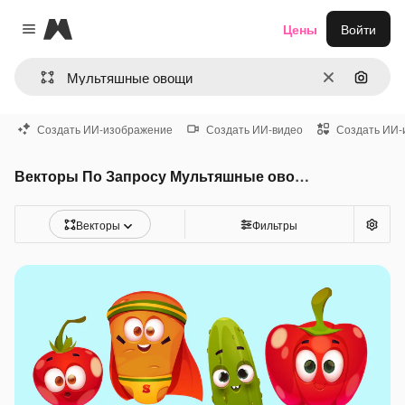
Magnific
Цены
Войти
Close menu
Очистить
Поиск 
Создать ИИ-изображение
Создать ИИ-видео
Создать ИИ-
Векторы По Запросу Мультяшные овощи
Векторы
Фильтры