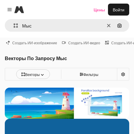
Magnific
Цены
Войти
Close menu
Очистить
Поиск 
Создать ИИ-изображение
Создать ИИ-видео
Создать ИИ-
Векторы По Запросу Мыс
Векторы
Фильтры