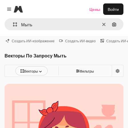
Magnific
Цены
Войти
Close menu
Очистить
Поиск 
Создать ИИ-изображение
Создать ИИ-видео
Создать ИИ-
Векторы По Запросу Мыть
Векторы
Фильтры